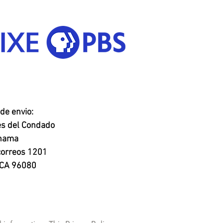
de envio:
es del Condado
ehama
correos 1201
, CA 96080