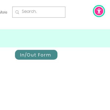
More
In/Out Form