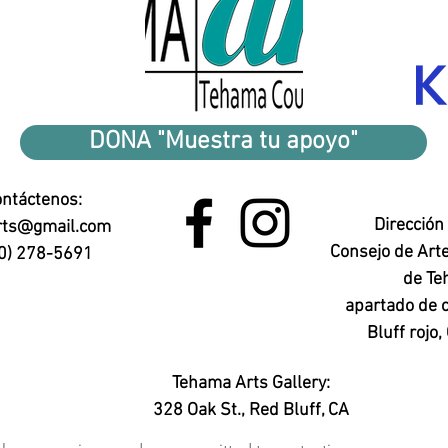
DONA "Muestra tu apoyo"
ntáctenos:
Dirección 
rts@gmail.com
Consejo de Art
0) 278-5691
de T
apartado de 
Bluff rojo
Tehama Arts Gallery:
328 Oak St.,
Red Bluff, CA