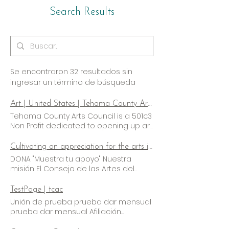
Search Results
Se encontraron 32 resultados sin
ingresar un término de búsqueda
Art | United States | Tehama County Arts Council
Tehama County Arts Council is a 501c3
Non Profit dedicated to opening up art
opportunities to any and all people
wo desire them regardless of their
Cultivating an appreciation for the arts in Tehama County
circumstances. kultivi la artojn Tehama
DONA "Muestra tu apoyo" Nuestra
County Arts Council (TCAC) estas por
misión El Consejo de las Artes del
amantoj de ĉiuj artaj formoj - ne nur
Condado de Tehama es una
por artistoj aŭ prezentistoj. Se vi ĝuas
organización sin fines de lucro
TestPage | tcac
muzikon, dramon, arton, foton aŭ
comprometida a servir a la
Unión de prueba prueba dar mensual
dancon, ĉi tiu estas la loko por vi! Sea's
comunidad cultivando el aprecio por
prueba dar mensual Afiliación
The Day 10 de julio de 2026 Art in Action
las artes, brindando oportunidades y
Solicitud de voluntariado Registro de
19 de septiembre de 2026
eventos artísticos, y patrocinando y